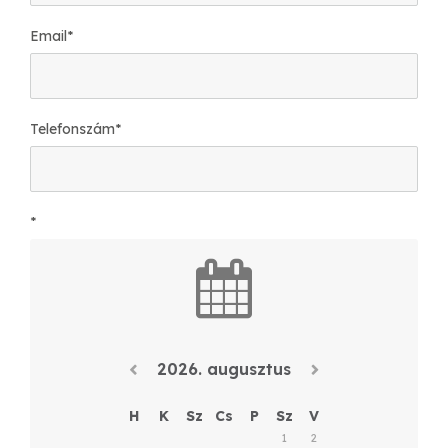
Email
*
Telefonszám
*
*
2026. augusztus
H
K
Sz
Cs
P
Sz
V
1
2