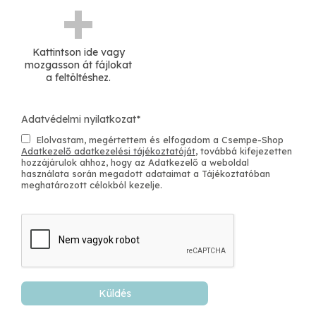
CR: html5
Kattintson ide vagy
mozgasson át fájlokat
a feltöltéshez.
Adatvédelmi nyilatkozat
*
Elolvastam, megértettem és elfogadom a Csempe-Shop
Adatkezelő adatkezelési tájékoztatóját
, továbbá kifejezetten
hozzájárulok ahhoz, hogy az Adatkezelő a weboldal
használata során megadott adataimat a Tájékoztatóban
meghatározott célokból kezelje.
Küldés