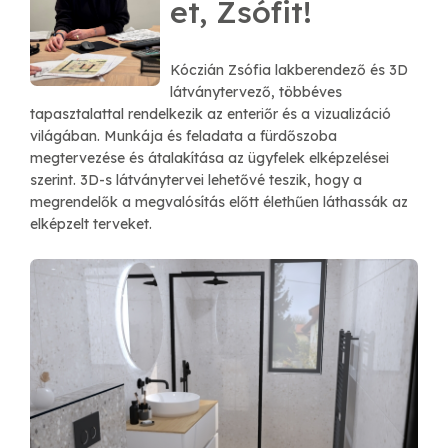
et, Zsófit!
Kóczián Zsófia lakberendező és 3D
látványtervező, többéves
tapasztalattal rendelkezik az enteriőr és a vizualizáció
világában. Munkája és feladata a fürdőszoba
megtervezése és átalakítása az ügyfelek elképzelései
szerint. 3D-s látványtervei lehetővé teszik, hogy a
megrendelők a megvalósítás előtt élethűen láthassák az
elképzelt terveket.