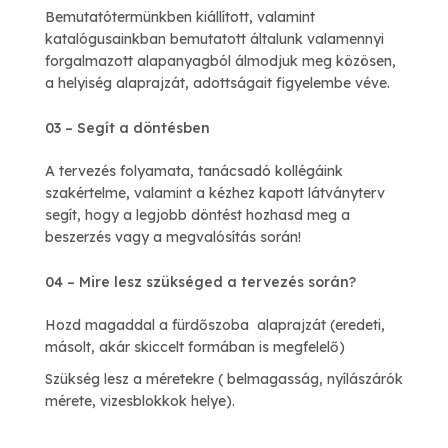
Bemutatótermünkben kiállított, valamint
katalógusainkban bemutatott általunk valamennyi
forgalmazott alapanyagból álmodjuk meg közösen,
a helyiség alaprajzát, adottságait figyelembe véve.
03 – Segít a döntésben
A tervezés folyamata, tanácsadó kollégáink
szakértelme, valamint a kézhez kapott látványterv
segít, hogy a legjobb döntést hozhasd meg a
beszerzés vagy a megvalósítás során!
04 – Mire lesz szükséged a tervezés során?
Hozd magaddal a fürdőszoba alaprajzát (eredeti,
másolt, akár skiccelt formában is megfelelő)
Szükség lesz a méretekre ( belmagasság, nyílászárók
mérete, vizesblokkok helye).