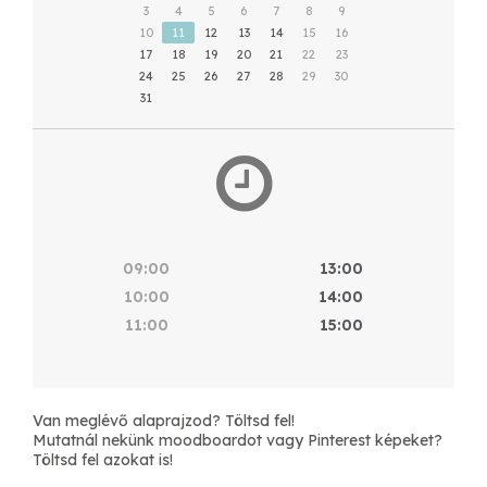
3
4
5
6
7
8
9
10
11
12
13
14
15
16
17
18
19
20
21
22
23
24
25
26
27
28
29
30
31
09:00
13:00
10:00
14:00
11:00
15:00
Van meglévő alaprajzod? Töltsd fel!
Mutatnál nekünk moodboardot vagy Pinterest képeket?
Töltsd fel azokat is!