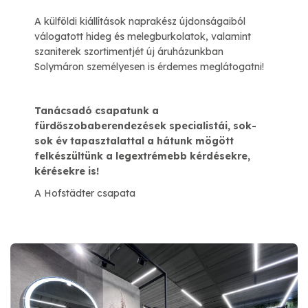
A külföldi kiállítások naprakész újdonságaiból
válogatott hideg és melegburkolatok, valamint
szaniterek szortimentjét új áruházunkban
Solymáron személyesen is érdemes meglátogatni!
Tanácsadó csapatunk a
fürdőszobaberendezések specialistái, sok-
sok év tapasztalattal a hátunk mögött
felkészültünk a legextrémebb kérdésekre,
kérésekre is!
A Hofstädter csapata​