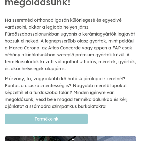
megoldásunk!
Ha szeretnéd otthonod igazán különlegesé és egyedivé
varázsolni, akkor a legjobb helyen jársz.
Fürdőszobaszalonunkban ugyanis a kerámiagyártók legjavát
hozzuk el neked. A legnépszerűbb olasz gyártók, mint például
a Marca Corona, az Atlas Concorde vagy éppen a FAP csak
néhány a kínálatunkban szereplő prémium gyártók közül. A
termékcsaládok között válogathatsz hatás, méretek, gyártók,
és akár helyiségek alapján is.
Márvány, fa, vagy inkább kő hatású járólapot szeretnél?
Fontos a csúszásmentesség is? Nagyobb méretű lapokat
képzeltél el a fürdőszoba falán? Minden igényre van
megoldásunk, vesd bele magad termékoldalunkba és kérj
ajánlatot a számodra szimpatikus burkolatokra!
Termékeink