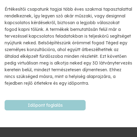
Értékesítői csapatunk tagjai több éves szakmai tapasztalattal
rendelkeznek, így legyen szó akár műszaki, vagy designnal
kapcsolatos kérdésekről, biztosan a legjobb válaszokat
fogod kapni tőlünk. A termékek bemutatásán felül már a
tervezéssel kapcsolatos feladatokban is teljeskörű segítséget
nyújtunk neked. Belsőépítészünk örömmel fogad Téged egy
személyes konzultációra, ahol együtt átbeszélhetitek az
általad elképzelt fürdőszoba minden részletét. Ezt követően
pedig virtuálisan meg is alkotja neked egy 3D látványtervezés
keretein belül, mindezt természetesen díjmentesen. Ehhez
nincs szükséged másra, mint a helyiség alaprajzára, a
fejedben rejlő ötletekre és egy időpontra.
Időpont foglalás