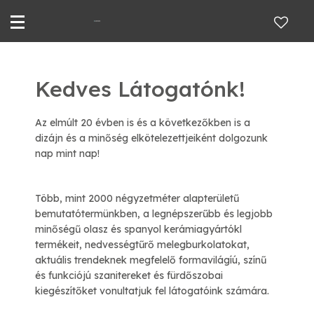
Kedves Látogatónk!
Az elmúlt 20 évben is és a következőkben is a
dizájn és a minőség elkötelezettjeiként dolgozunk
nap mint nap!
Több, mint 2000 négyzetméter alapterületű
bemutatótermünkben, a legnépszerűbb és legjobb
minőségű olasz és spanyol kerámiagyártókl
termékeit, nedvességtűrő melegburkolatokat,
aktuális trendeknek megfelelő formavilágíú, színű
és funkciójú szanitereket és fürdőszobai
kiegészítőket vonultatjuk fel látogatóink számára.