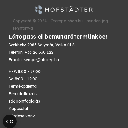
Copyright © 2024 - Csempe-shop.hu - minden jog
fenntartva
Látogass el bemutatótermünkbe!
Székhely: 2083 Solymár, Valkó út 8.
Telefon: +36 26 530 122
Email:
csempe@htuzep.hu
H-P: 8:00 - 17:00
Sz: 8:00 - 12:00
Termékpaletta
Bemutatkozás
Időpontfoglalás
Kapcsolat
Kérdése van?