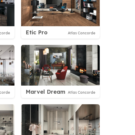
Etic Pro
ncorde
Atlas Concorde
Marvel Dream
ncorde
Atlas Concorde