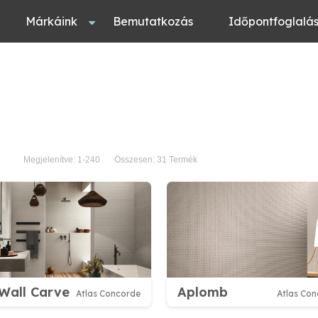
Márkáink
Bemutatkozás
Időpontfoglalá
Megjelenítve: 1-240
Összesen: 31 Termék
Wall Carve
Aplomb
Atlas Concorde
Atlas Co