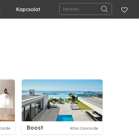
s
Kapcsolat
Boost
ncorde
Atlas Concorde