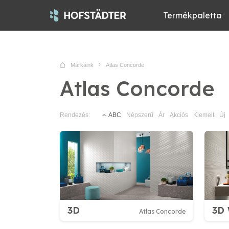
Termékpaletta
Márkáink
Atlas Concorde
Atlas Concorde
Rendezés:
ABC
Népszerű
Ár
Akciós
Kiemelt
Új
3D
3D 
Atlas Concorde