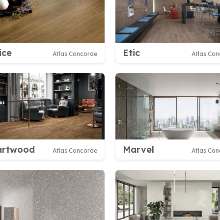
ice
Etic
Atlas Concorde
Atlas Co
artwood
Marvel
Atlas Concorde
Atlas Co