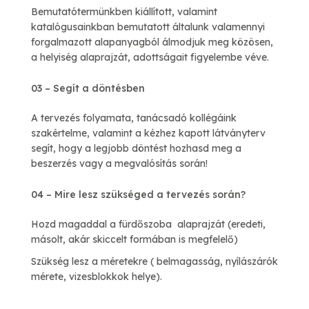
Bemutatótermünkben kiállított, valamint
katalógusainkban bemutatott általunk valamennyi
forgalmazott alapanyagból álmodjuk meg közösen,
a helyiség alaprajzát, adottságait figyelembe véve.
03 – Segít a döntésben
A tervezés folyamata, tanácsadó kollégáink
szakértelme, valamint a kézhez kapott látványterv
segít, hogy a legjobb döntést hozhasd meg a
beszerzés vagy a megvalósítás során!
04 – Mire lesz szükséged a tervezés során?
Hozd magaddal a fürdőszoba alaprajzát (eredeti,
másolt, akár skiccelt formában is megfelelő)
Szükség lesz a méretekre ( belmagasság, nyílászárók
mérete, vizesblokkok helye).