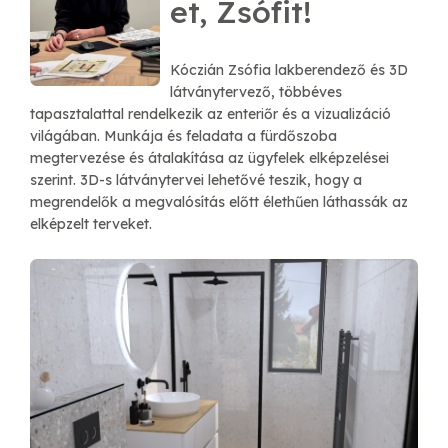
et, Zsófit!
Kóczián Zsófia lakberendező és 3D
látványtervező, többéves
tapasztalattal rendelkezik az enteriőr és a vizualizáció
világában. Munkája és feladata a fürdőszoba
megtervezése és átalakítása az ügyfelek elképzelései
szerint. 3D-s látványtervei lehetővé teszik, hogy a
megrendelők a megvalósítás előtt élethűen láthassák az
elképzelt terveket.