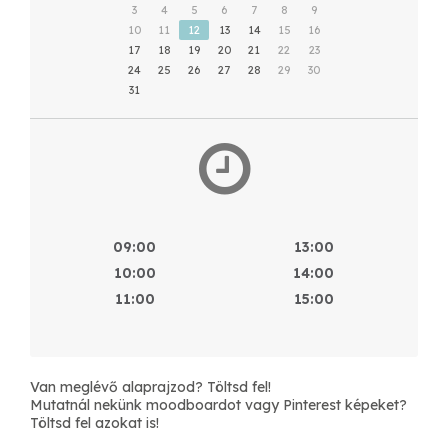
3
4
5
6
7
8
9
10
11
12
13
14
15
16
17
18
19
20
21
22
23
24
25
26
27
28
29
30
31
09:00
13:00
10:00
14:00
11:00
15:00
Van meglévő alaprajzod? Töltsd fel!
Mutatnál nekünk moodboardot vagy Pinterest képeket?
Töltsd fel azokat is!