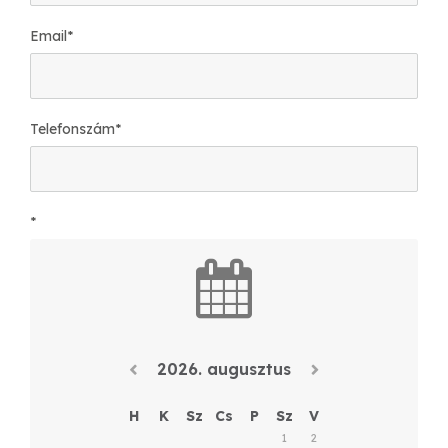
Email
*
Telefonszám
*
*
2026. augusztus
H
K
Sz
Cs
P
Sz
V
1
2