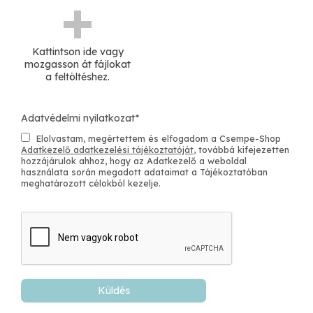
CR: html5
Kattintson ide vagy
mozgasson át fájlokat
a feltöltéshez.
Adatvédelmi nyilatkozat
*
Elolvastam, megértettem és elfogadom a Csempe-Shop
Adatkezelő adatkezelési tájékoztatóját
, továbbá kifejezetten
hozzájárulok ahhoz, hogy az Adatkezelő a weboldal
használata során megadott adataimat a Tájékoztatóban
meghatározott célokból kezelje.
Küldés