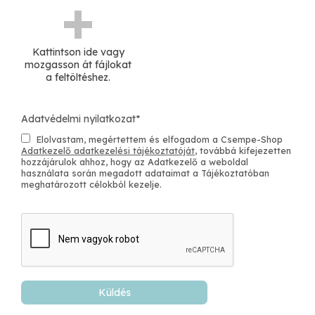
CR: html5
Kattintson ide vagy
mozgasson át fájlokat
a feltöltéshez.
Adatvédelmi nyilatkozat
*
Elolvastam, megértettem és elfogadom a Csempe-Shop
Adatkezelő adatkezelési tájékoztatóját
, továbbá kifejezetten
hozzájárulok ahhoz, hogy az Adatkezelő a weboldal
használata során megadott adataimat a Tájékoztatóban
meghatározott célokból kezelje.
Küldés