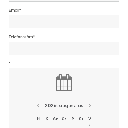
Email
*
Telefonszám
*
*
2026. augusztus
H
K
Sz
Cs
P
Sz
V
1
2