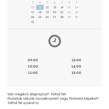
3
4
5
6
7
8
9
10
11
12
13
14
15
16
17
18
19
20
21
22
23
24
25
26
27
28
29
30
31
09:00
13:00
10:00
14:00
11:00
15:00
Van meglévő alaprajzod? Töltsd fel!
Mutatnál nekünk moodboardot vagy Pinterest képeket?
Töltsd fel azokat is!