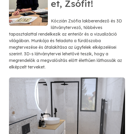
et, Zsófit!
Kóczián Zsófia lakberendező és 3D
látványtervező, többéves
tapasztalattal rendelkezik az enteriőr és a vizualizáció
világában. Munkája és feladata a fürdőszoba
megtervezése és átalakítása az ügyfelek elképzelései
szerint. 3D-s látványtervei lehetővé teszik, hogy a
megrendelők a megvalósítás előtt élethűen láthassák az
elképzelt terveket.