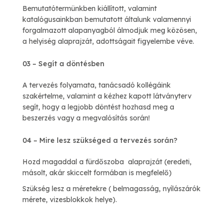
Bemutatótermünkben kiállított, valamint
katalógusainkban bemutatott általunk valamennyi
forgalmazott alapanyagból álmodjuk meg közösen,
a helyiség alaprajzát, adottságait figyelembe véve.
03 – Segít a döntésben
A tervezés folyamata, tanácsadó kollégáink
szakértelme, valamint a kézhez kapott látványterv
segít, hogy a legjobb döntést hozhasd meg a
beszerzés vagy a megvalósítás során!
04 – Mire lesz szükséged a tervezés során?
Hozd magaddal a fürdőszoba alaprajzát (eredeti,
másolt, akár skiccelt formában is megfelelő)
Szükség lesz a méretekre ( belmagasság, nyílászárók
mérete, vizesblokkok helye).