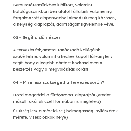
Bemutatótermünkben kiállított, valamint
katalógusainkban bemutatott általunk valamennyi
forgalmazott alapanyagból álmodjuk meg közösen,
a helyiség alaprajzát, adottságait figyelembe véve.
03 – Segít a döntésben
A tervezés folyamata, tanácsadó kollégáink
szakértelme, valamint a kézhez kapott látványterv
segít, hogy a legjobb döntést hozhasd meg a
beszerzés vagy a megvalósítás során!
04 – Mire lesz szükséged a tervezés során?
Hozd magaddal a fürdőszoba alaprajzát (eredeti,
másolt, akár skiccelt formában is megfelelő)
Szükség lesz a méretekre ( belmagasság, nyílászárók
mérete, vizesblokkok helye).