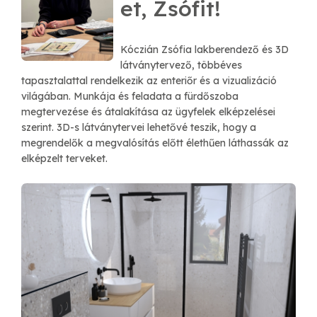
et, Zsófit!
Kóczián Zsófia lakberendező és 3D
látványtervező, többéves
tapasztalattal rendelkezik az enteriőr és a vizualizáció
világában. Munkája és feladata a fürdőszoba
megtervezése és átalakítása az ügyfelek elképzelései
szerint. 3D-s látványtervei lehetővé teszik, hogy a
megrendelők a megvalósítás előtt élethűen láthassák az
elképzelt terveket.