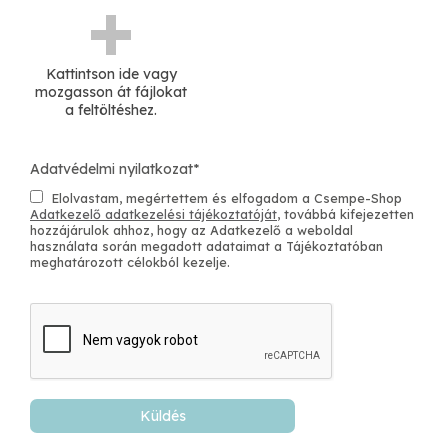
CR: html5
Kattintson ide vagy
mozgasson át fájlokat
a feltöltéshez.
Adatvédelmi nyilatkozat
*
Elolvastam, megértettem és elfogadom a Csempe-Shop
Adatkezelő adatkezelési tájékoztatóját
, továbbá kifejezetten
hozzájárulok ahhoz, hogy az Adatkezelő a weboldal
használata során megadott adataimat a Tájékoztatóban
meghatározott célokból kezelje.
Küldés