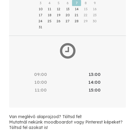
3
4
5
6
7
8
9
10
11
12
13
14
15
16
17
18
19
20
21
22
23
24
25
26
27
28
29
30
31
09:00
13:00
10:00
14:00
11:00
15:00
Van meglévő alaprajzod? Töltsd fel!
Mutatnál nekünk moodboardot vagy Pinterest képeket?
Töltsd fel azokat is!