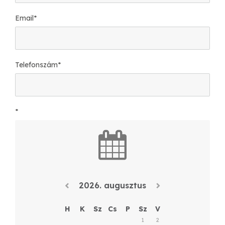
Email
*
Telefonszám
*
*
2026. augusztus
H
K
Sz
Cs
P
Sz
V
1
2