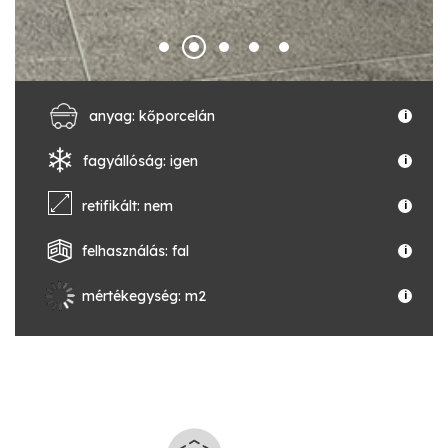
anyag: kőporcelán
i
fagyállóság: igen
i
retifikált: nem
i
felhasználás: fal
i
mértékegység: m2
i