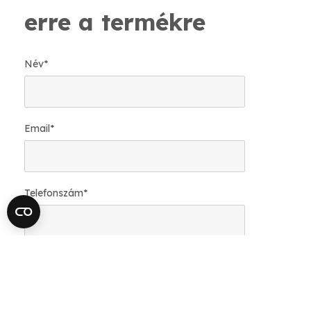
erre a termékre
Név
*
Email
*
Telefonszám
*
Mekkora felületre van szükséged?