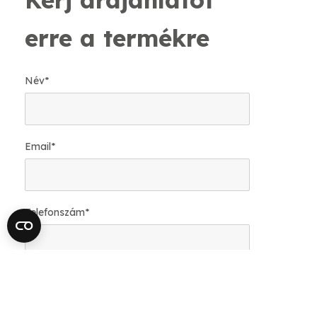
erre a termékre
Név
*
Email
*
Telefonszám
*
Mekkora felületre van szükséged?