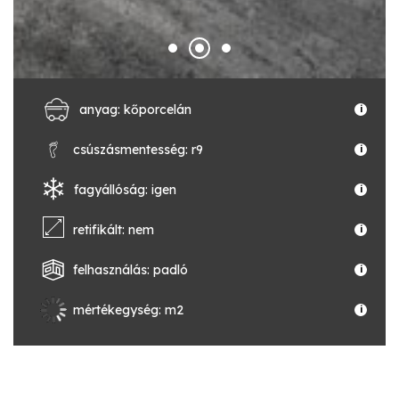
anyag: kőporcelán
i
csúszásmentesség: r9
i
fagyállóság: igen
i
retifikált: nem
i
felhasználás: padló
i
mértékegység: m2
i