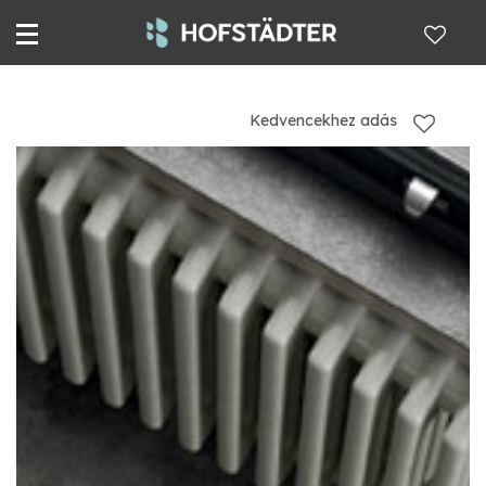
Kedvencekhez adás