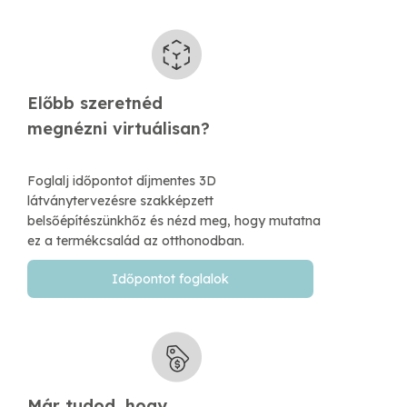
Előbb szeretnéd
​megnézni virtuálisan?
Foglalj időpontot díjmentes 3D
látványtervezésre szakképzett
belsőépítészünkhőz és nézd meg, hogy mutatna
ez a termékcsalád az otthonodban.
Időpontot foglalok
Már tudod, hogy