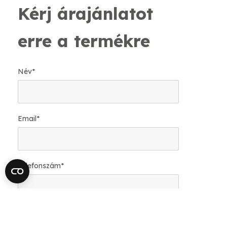
Kérj árajánlatot
erre a termékre
Név
*
Email
*
Telefonszám
*
Mekkora felületre van szükséged?