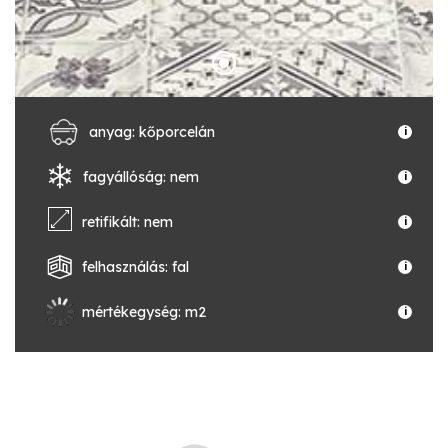
anyag: kőporcelán
i
fagyállóság: nem
i
retifikált: nem
i
felhasználás: fal
i
mértékegység: m2
i