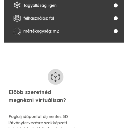
fagyállóság: igen
i
felhasználás: fal
i
mértékegység: m2
i
Előbb szeretnéd
​megnézni virtuálisan?
Foglalj időpontot díjmentes 3D
látványtervezésre szakképzett