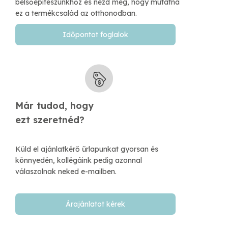
belsőépítészünkhőz és nézd meg, hogy mutatna
ez a termékcsalád az otthonodban.
Időpontot foglalok
Már tudod, hogy
​ezt szeretnéd?
Küld el ajánlatkérő űrlapunkat gyorsan és
könnyedén, kollégáink pedig azonnal
válaszolnak neked e-mailben.​
Árajánlatot kérek