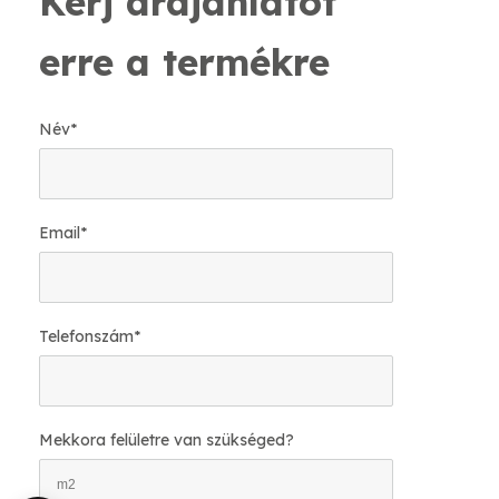
Kérj árajánlatot
erre a termékre
Név
*
Email
*
Telefonszám
*
Mekkora felületre van szükséged?