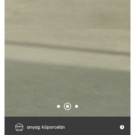
anyag: kőporcelán
i