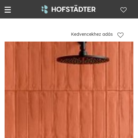
Kedvencekhez adás