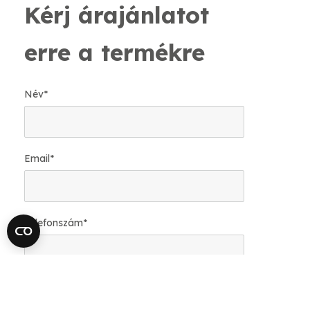
Kérj árajánlatot
erre a termékre
Név
*
Email
*
Telefonszám
*
Mekkora felületre van szükséged?