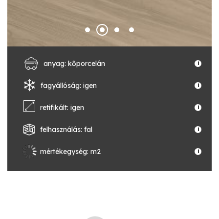
anyag: kőporcelán
i
fagyállóság: igen
i
retifikált: igen
i
felhasználás: fal
i
mértékegység: m2
i