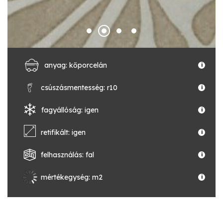
anyag: kőporcelán
i
csúszásmentesség: r10
i
fagyállóság: igen
i
retifikált: igen
i
felhasználás: fal
i
mértékegység: m2
i