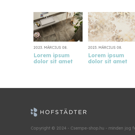
2023. MÁRCIUS 08.
2023. MÁRCIUS 08.
Lorem ipsum
Lorem ipsum
dolor sit amet
dolor sit amet
Copyright © 2024 - Csempe-shop.hu - minden jog f