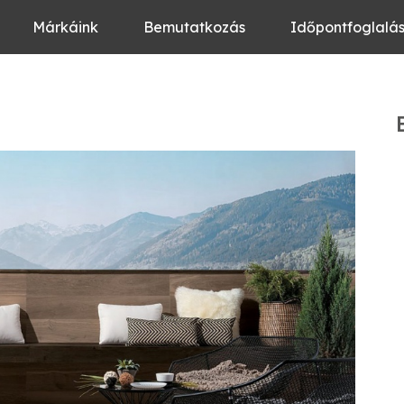
Márkáink
Bemutatkozás
Időpontfoglalá