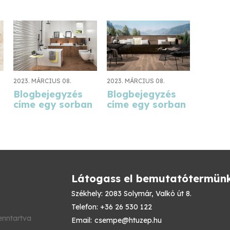
2023. MÁRCIUS 08.
2023. MÁRCIUS 08.
Blogbejegyzés
Blogbejegyzés
címe egy sorban
címe egy sorban
Látogass el bemutatótermün
Székhely: 2083 Solymár, Valkó út 8.
Telefon: +36 26 530 122
enntartva
Email:
csempe@htuzep.hu