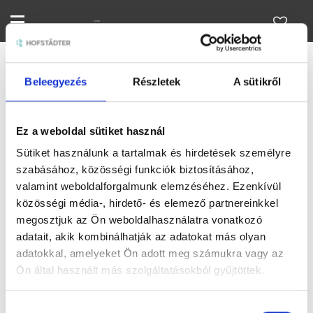
Beleegyezés
Részletek
A sütikről
Márkáink
Dekor
Dekor
Ez a weboldal sütiket használ
Sütiket használunk a tartalmak és hirdetések személyre
SZŰRŐK:
13684
szabásához, közösségi funkciók biztosításához,
valamint weboldalforgalmunk elemzéséhez. Ezenkívül
Rendezés:
ABC
Népszerű
Ár
Akciós
Kiemelt
Új
Megjelenítve: 1-
közösségi média-, hirdető- és elemező partnereinkkel
240
Összesen: 0 Termék
megosztjuk az Ön weboldalhasználatra vonatkozó
adatait, akik kombinálhatják az adatokat más olyan
Nincs találat a keresési paraméterek szerint!
adatokkal, amelyeket Ön adott meg számukra vagy az
Ön által használt más szolgáltatásokból gyűjtöttek.
Hozzájárulás