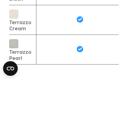
Terrazzo
Cream
Terrazzo
Pearl
Kérj árajánlatot
erre a termékre
Név
*