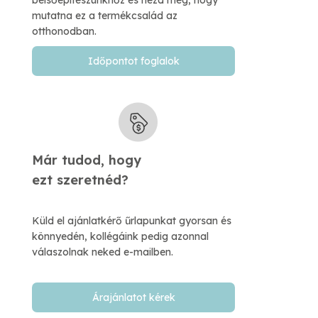
belsőépítészünkhőz és nézd meg, hogy
mutatna ez a termékcsalád az
otthonodban.
Időpontot foglalok
Már tudod, hogy
​ezt szeretnéd?
Küld el ajánlatkérő űrlapunkat gyorsan és
könnyedén, kollégáink pedig azonnal
válaszolnak neked e-mailben.​
Árajánlatot kérek