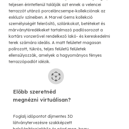
teljesen érintetlenül találják azt ennek a velencei
terrazzót utánzó porceláncsempe-kollekciónak az
exkluzív színeiben. A Marvel Gems kollekció
személyiségét felerősítő, szilánkokat, betéteket és
márványtöredékeket tartalmazó padlósorozat a
kortárs vonzerővel rendelkező lakó- és kereskedelmi
terek számára ideális. A matt felületet magasan
polírozott, tükrös, teljes felületű felületek
ellensúlyozzák, amelyek a hagyományos fényes
terrazzópadlót idézik.
Előbb szeretnéd
​megnézni virtuálisan?
Foglalj időpontot díjmentes 3D
látványtervezésre szakképzett