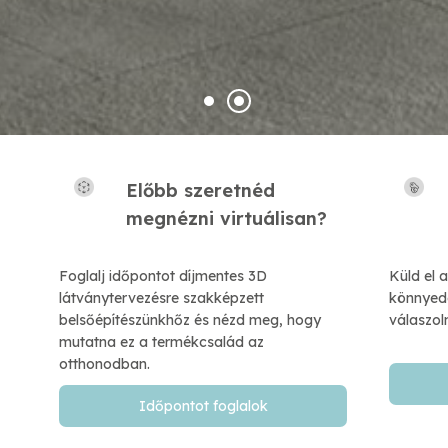
Előbb szeretnéd
​megnézni virtuálisan?
Foglalj időpontot díjmentes 3D
Küld el 
látványtervezésre szakképzett
könnyedé
belsőépítészünkhőz és nézd meg, hogy
válaszol
mutatna ez a termékcsalád az
otthonodban.
Időpontot foglalok