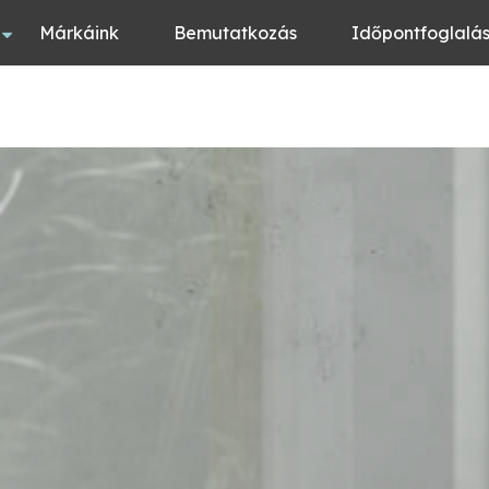
Márkáink
Bemutatkozás
Időpontfoglalá