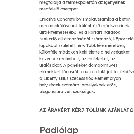
megtalálja a termékpalettán az igényeinek
megfelelő csempét.
Creative Concrete by ImolaCeramica a beton
megmunkálásának különböző módszereinek
újraértelmezéséből és a kortárs hatások
szakértő alkalmazásából származó, kőporcelá
lapokból született terv. Többféle méretben,
különféle módokon kelti életre a helyiségeket,
keveri a kreativitást, az emlékeket, az
utalásokat. A paneleket domborműves
elemekkel, tónusról tónusra alakítják ki, felidéz
a Liberty stílus szecessziós elemeit olyan
helyiségek számára, amelyeknek erős,
eleganciára van szükségük.
AZ ÁRAKÉRT KÉRJ TŐLÜNK AJÁNLATO
Padlólap