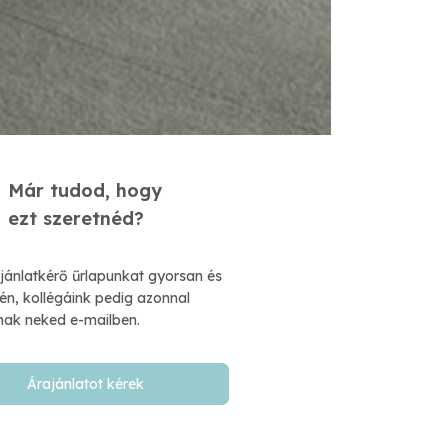
Már tudod, hogy
​ezt szeretnéd?
ajánlatkérő űrlapunkat gyorsan és
n, kollégáink pedig azonnal
nak neked e-mailben.​
Árajánlatot kérek