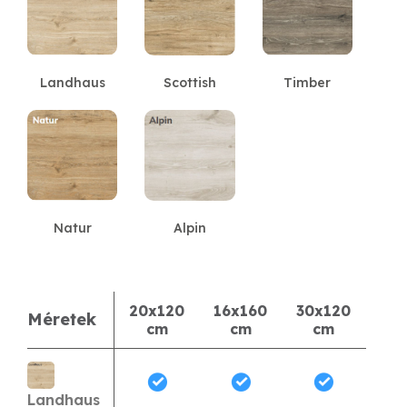
Landhaus
Scottish
Timber
Natur
Alpin
20x120
16x160
30x120
26x
Méretek
cm
cm
cm
c
Landhaus