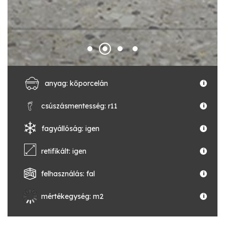
anyag: kőporcelán
i
csúszásmentesség: r11
i
fagyállóság: igen
i
retifikált: igen
i
felhasználás: fal
i
mértékegység: m2
i