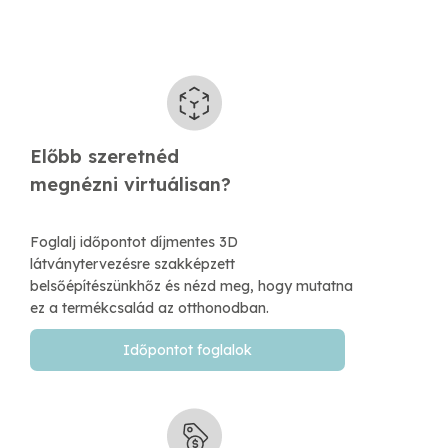
Előbb szeretnéd
​megnézni virtuálisan?
Foglalj időpontot díjmentes 3D
látványtervezésre szakképzett
belsőépítészünkhőz és nézd meg, hogy mutatna
ez a termékcsalád az otthonodban.
Időpontot foglalok