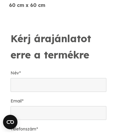
60 cm x 60 cm
Kérj árajánlatot
erre a termékre
Név
*
Email
*
Telefonszám
*