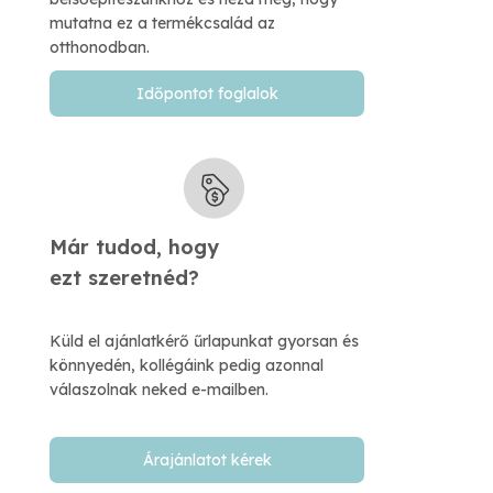
mutatna ez a termékcsalád az
otthonodban.
Időpontot foglalok
Már tudod, hogy
​ezt szeretnéd?
Küld el ajánlatkérő űrlapunkat gyorsan és
könnyedén, kollégáink pedig azonnal
válaszolnak neked e-mailben.​
Árajánlatot kérek