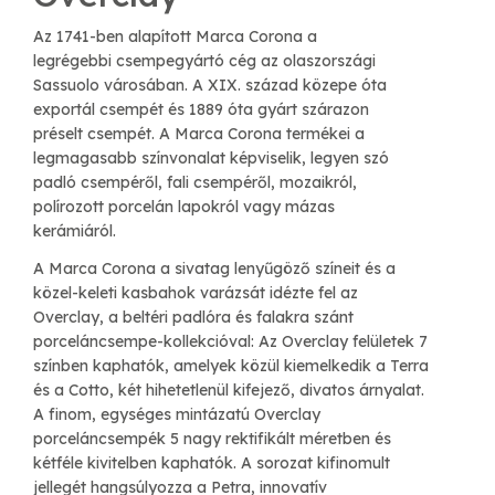
Az 1741-ben alapított Marca Corona a
legrégebbi csempegyártó cég az olaszországi
Sassuolo városában. A XIX. század közepe óta
exportál csempét és 1889 óta gyárt szárazon
préselt csempét. A Marca Corona termékei a
legmagasabb színvonalat képviselik, legyen szó
padló csempéről, fali csempéről, mozaikról,
polírozott porcelán lapokról vagy mázas
kerámiáról.
A Marca Corona a sivatag lenyűgöző színeit és a
közel-keleti kasbahok varázsát idézte fel az
Overclay, a beltéri padlóra és falakra szánt
porceláncsempe-kollekcióval: Az Overclay felületek 7
színben kaphatók, amelyek közül kiemelkedik a Terra
és a Cotto, két hihetetlenül kifejező, divatos árnyalat.
A finom, egységes mintázatú Overclay
porceláncsempék 5 nagy rektifikált méretben és
kétféle kivitelben kaphatók. A sorozat kifinomult
jellegét hangsúlyozza a Petra, innovatív