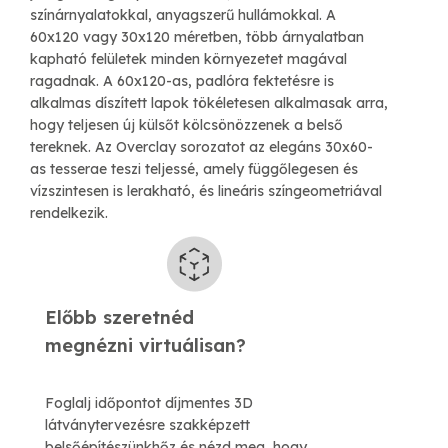
színárnyalatokkal, anyagszerű hullámokkal. A
60x120 vagy 30x120 méretben, több árnyalatban
kapható felületek minden környezetet magával
ragadnak. A 60x120-as, padlóra fektetésre is
alkalmas díszített lapok tökéletesen alkalmasak arra,
hogy teljesen új külsőt kölcsönözzenek a belső
tereknek. Az Overclay sorozatot az elegáns 30x60-
as tesserae teszi teljessé, amely függőlegesen és
vízszintesen is lerakható, és lineáris színgeometriával
rendelkezik.
Előbb szeretnéd
​megnézni virtuálisan?
Foglalj időpontot díjmentes 3D
látványtervezésre szakképzett
belsőépítészünkhőz és nézd meg, hogy