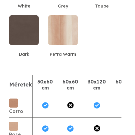
White
Grey
Taupe
Dark
Petra Warm
30x60
60x60
30x120
60x120
Méretek
cm
cm
cm
cm
Cotto
Rose