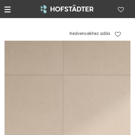
Kedvencekhez adás