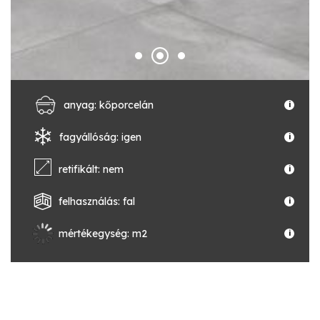
anyag: kőporcelán
i
fagyállóság: igen
i
retifikált: nem
i
felhasználás: fal
i
mértékegység: m2
i