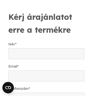
Kérj árajánlatot
erre a termékre
Név
*
Email
*
Telefonszám
*