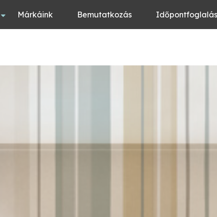
Márkáink
Bemutatkozás
Időpontfoglalá