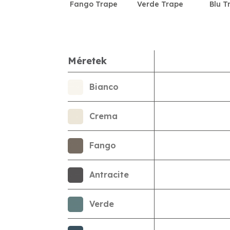
Fango Trape
Verde Trape
Blu T
Méretek
Bianco
Crema
Fango
Antracite
Verde