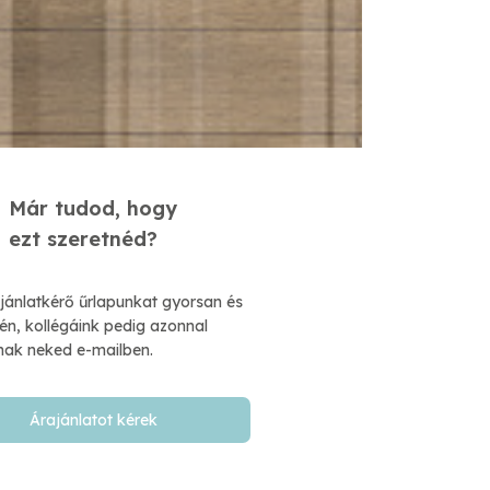
Már tudod, hogy
​ezt szeretnéd?
ajánlatkérő űrlapunkat gyorsan és
n, kollégáink pedig azonnal
nak neked e-mailben.​
Árajánlatot kérek