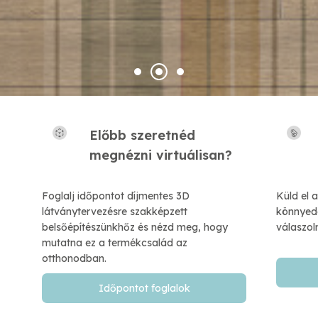
Előbb szeretnéd
​megnézni virtuálisan?
Foglalj időpontot díjmentes 3D
Küld el 
látványtervezésre szakképzett
könnyedé
belsőépítészünkhőz és nézd meg, hogy
válaszol
mutatna ez a termékcsalád az
otthonodban.
Időpontot foglalok