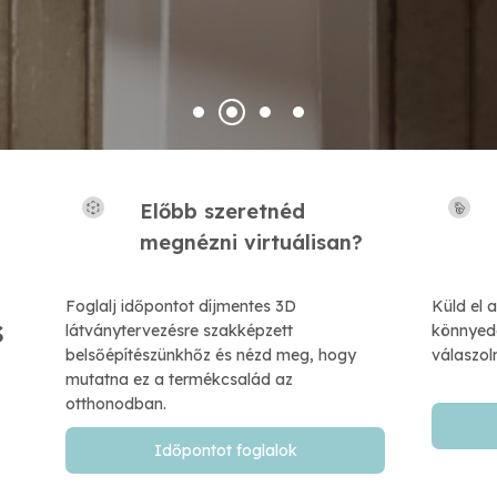
Előbb szeretnéd
​megnézni virtuálisan?
Foglalj időpontot díjmentes 3D
Küld el 
s
látványtervezésre szakképzett
könnyedé
belsőépítészünkhőz és nézd meg, hogy
válaszol
mutatna ez a termékcsalád az
otthonodban.
Időpontot foglalok