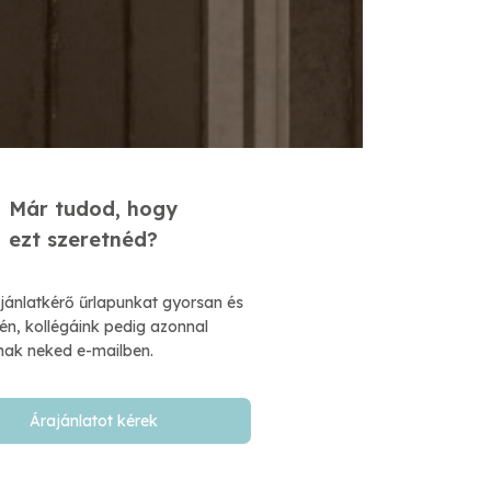
Már tudod, hogy
​ezt szeretnéd?
ajánlatkérő űrlapunkat gyorsan és
n, kollégáink pedig azonnal
nak neked e-mailben.​
Árajánlatot kérek