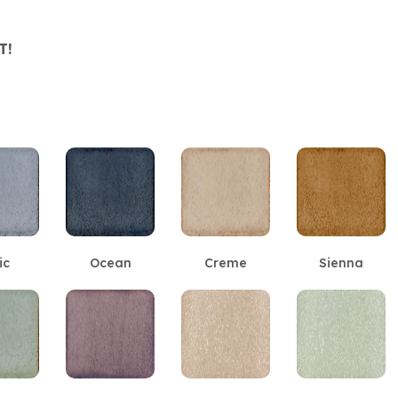
T!
ic
Ocean
Creme
Sienna