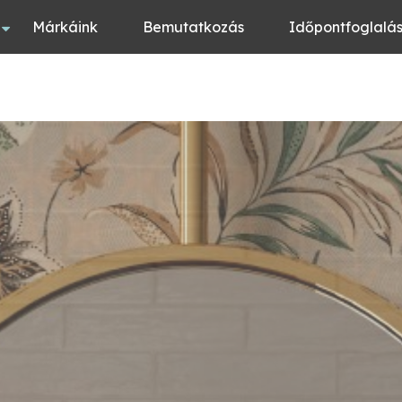
Márkáink
Bemutatkozás
Időpontfoglalá