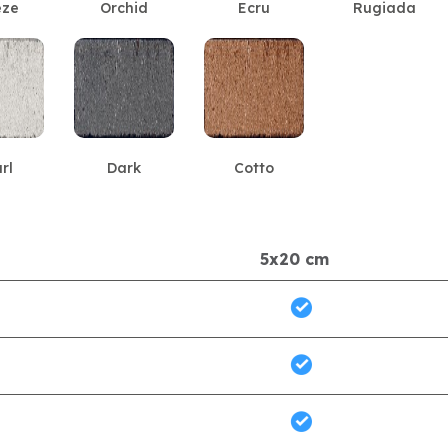
eze
Orchid
Ecru
Rugiada
rl
Dark
Cotto
5x20 cm