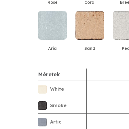
Rose
Coral
Bre
Aria
Sand
Pea
Méretek
White
Smoke
Artic