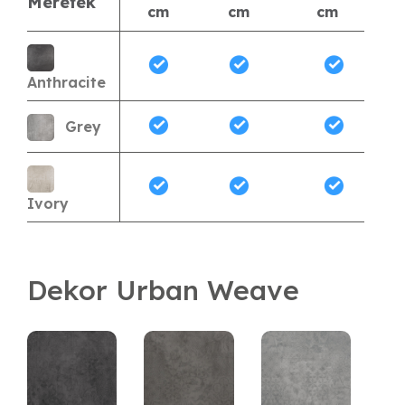
Méretek
cm
cm
cm
Anthracite
Grey
Ivory
Dekor Urban Weave