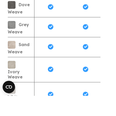
Dove
Weave
Grey
Weave
Sand
Weave
Ivory
Weave
White
Weave