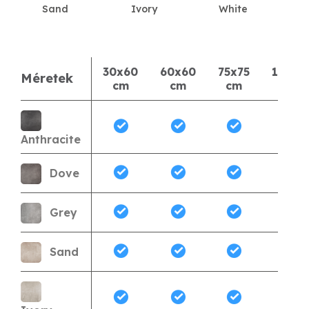
Sand
Ivory
White
30x60
60x60
75x75
120x6
Méretek
cm
cm
cm
cm
Anthracite
Dove
Grey
Sand