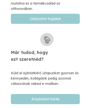
mutatna ez a termékcsalád az
otthonodban.
Időpontot foglalok
Már tudod, hogy
​ezt szeretnéd?
Küld el ajánlatkérő űrlapunkat gyorsan és
könnyedén, kollégáink pedig azonnal
válaszolnak neked e-mailben.​
Árajánlatot kérek