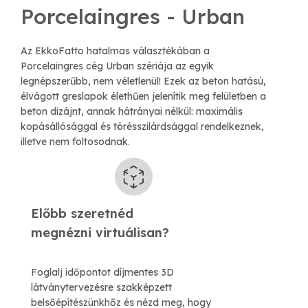
Porcelaingres - Urban
Az EkkoFatto hatalmas választékában a
Porcelaingres cég Urban szériája az egyik
legnépszerűbb, nem véletlenül! Ezek az beton hatású,
élvágott greslapok élethűen jelenítik meg felületben a
beton dizájnt, annak hátrányai nélkül: maximális
kopásállósággal és törésszilárdsággal rendelkeznek,
illetve nem foltosodnak.
Előbb szeretnéd
​megnézni virtuálisan?
Foglalj időpontot díjmentes 3D
látványtervezésre szakképzett
belsőépítészünkhőz és nézd meg, hogy