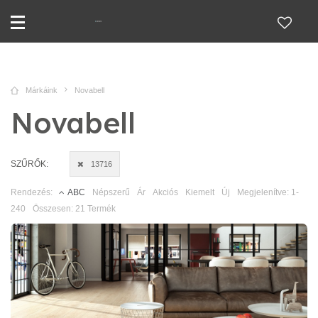
Márkáink
Novabell
Novabell
SZŰRŐK:
13716
Rendezés:
ABC
Népszerű
Ár
Akciós
Kiemelt
Új
Megjelenítve: 1-
240
Összesen: 21 Termék