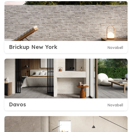
Brickup New York
Novabell
Davos
Novabell