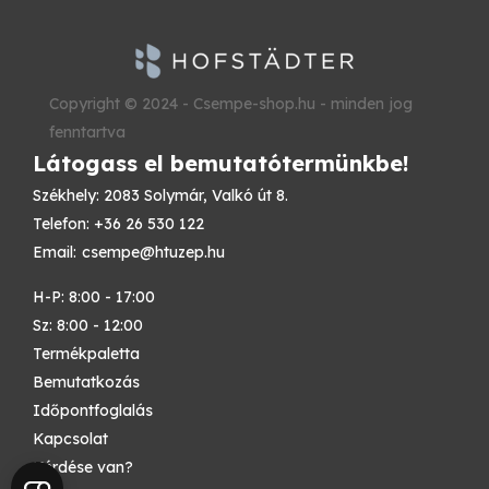
Copyright © 2024 - Csempe-shop.hu - minden jog
fenntartva
Látogass el bemutatótermünkbe!
Székhely: 2083 Solymár, Valkó út 8.
Telefon: +36 26 530 122
Email:
csempe@htuzep.hu
H-P: 8:00 - 17:00
Sz: 8:00 - 12:00
Termékpaletta
Bemutatkozás
Időpontfoglalás
Kapcsolat
Kérdése van?